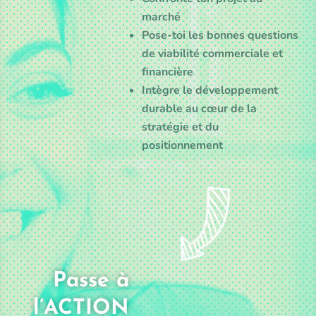
marché
Pose-toi les bonnes questions
de viabilité commerciale et
financière
Intègre le développement
durable au cœur de la
stratégie et du
positionnement
Passe à
l’ACTION