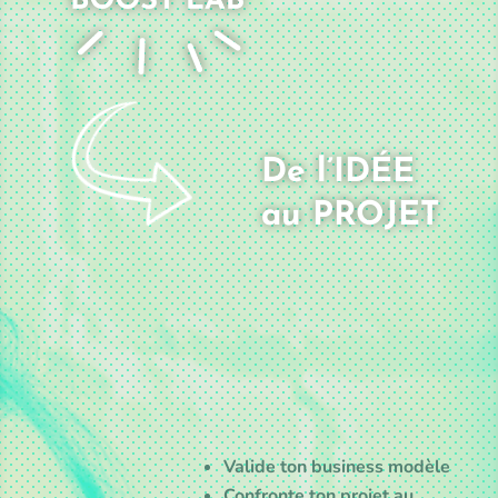
De
l’IDÉE
au
PROJET
Valide ton business modèle
Confronte ton projet au