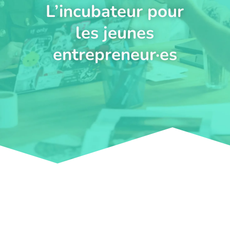
L’incubateur pour
les jeunes
entrepreneur
·es
On sent que ça te
parle…
Allez, scroll !