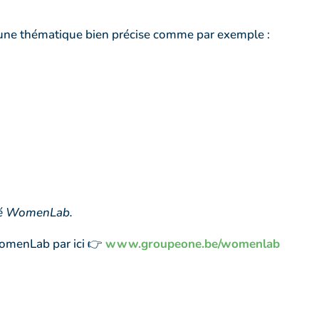
une thématique bien précise comme par exemple :
té WomenLab.
WomenLab par ici 👉
www.groupeone.be/womenlab